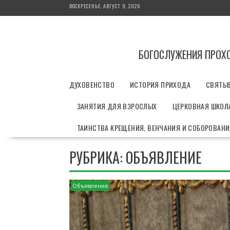
П
ВОСКРЕСЕНЬЕ, АВГУСТ 9, 2026
е
р
е
й
БОГОСЛУЖЕНИЯ ПРОХ
т
и
ДУХОВЕНСТВО
ИСТОРИЯ ПРИХОДА
СВЯТЫ
к
с
ЗАНЯТИЯ ДЛЯ ВЗРОСЛЫХ
ЦЕРКОВНАЯ ШКОЛА
о
д
ТАИНСТВА КРЕЩЕНИЯ, ВЕНЧАНИЯ И СОБОРОВАН
е
р
РУБРИКА: ОБЪЯВЛЕНИЕ
ж
и
м
о
Объявление
м
у