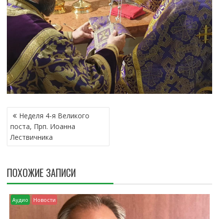
Н
Неделя 4-я Великого
А
поста, Прп. Иоанна
В
Лествичника
И
Г
А
ПОХОЖИЕ ЗАПИСИ
Ц
И
Я
Аудио
Новости
П