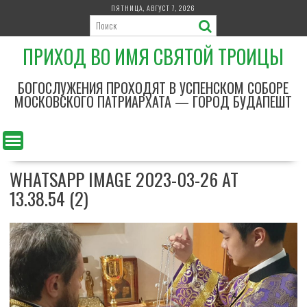
П
ПЯТНИЦА, АВГУСТ 7, 2026
е
р
ПРИХОД ВО ИМЯ СВЯТОЙ ТРОИЦЫ
е
й
т
БОГОСЛУЖЕНИЯ ПРОХОДЯТ В УСПЕНСКОМ СОБОРЕ
и
МОСКОВСКОГО ПАТРИАРХАТА — ГОРОД БУДАПЕШТ
к
с
о
д
WHATSAPP IMAGE 2023-03-26 AT
е
р
13.38.54 (2)
ж
и
м
о
м
у