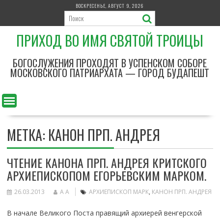
П
ВОСКРЕСЕНЬЕ, АВГУСТ 9, 2026
е
р
ПРИХОД ВО ИМЯ СВЯТОЙ ТРОИЦЫ
е
й
т
БОГОСЛУЖЕНИЯ ПРОХОДЯТ В УСПЕНСКОМ СОБОРЕ
и
МОСКОВСКОГО ПАТРИАРХАТА — ГОРОД БУДАПЕШТ
к
с
о
д
е
МЕТКА: КАНОН ПРП. АНДРЕЯ
р
ж
и
ЧТЕНИЕ КАНОНА ПРП. АНДРЕЯ КРИТСКОГО
м
АРХИЕПИСКОПОМ ЕГОРЬЕВСКИМ МАРКОМ.
о
м
26.03.2013
A A
АРХИЕПИСКОП МАРК
,
КАНОН ПРП. АНДРЕЯ
у
В начале Великого Поста правящий архиерей венгерской