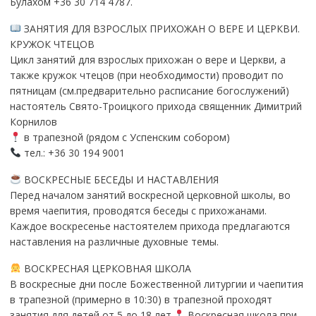
Булахом +36 30 714 4787.
ЗАНЯТИЯ ДЛЯ ВЗРОСЛЫХ ПРИХОЖАН О ВЕРЕ И ЦЕРКВИ.
КРУЖОК ЧТЕЦОВ
Цикл занятий для взрослых прихожан о вере и Церкви, а
также кружок чтецов (при необходимости) проводит по
пятницам (см.предварительно расписание богослужений)
настоятель Свято-Троицкого прихода священник Димитрий
Корнилов
в трапезной (рядом с Успенским собором)
тел.: +36 30 194 9001
ВОСКРЕСНЫЕ БЕСЕДЫ И НАСТАВЛЕНИЯ
Перед началом занятий воскресной церковной школы, во
время чаепития, проводятся беседы с прихожанами.
Каждое воскресенье настоятелем прихода предлагаются
наставления на различные духовные темы.
ВОСКРЕСНАЯ ЦЕРКОВНАЯ ШКОЛА
В воскресные дни после Божественной литургии и чаепития
в трапезной (примерно в 10:30) в трапезной проходят
занятия для детей от 5 до 18 лет.
Воскресная школа при